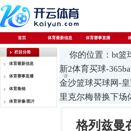
首页
体育最新信息
体育赛事直播
栏目分类
你的位置：
bt篮
体育最新信息
新2体育买球-365
体育赛事直播
金沙篮球买球网-
体育集锦
里克尔梅替换下场
体育录像/图片
格列兹曼