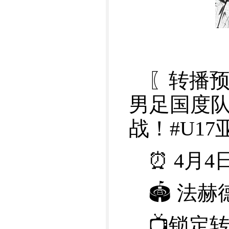
〖转播预
男足国度队
战！#U17
⏰ 4月4
🏟️ 
📺锁定