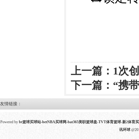
上一篇：
1次
下一篇：
“携
友情链接：
Powered by
bt篮球买球站-betNBA买球网-bat365美职篮球盘-TVT体育篮球-新2
讯环球
@201