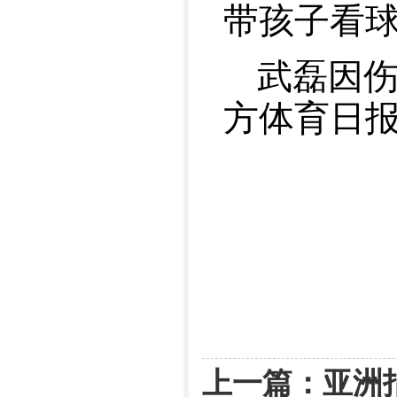
带孩子看
武磊因
方体育日
上一篇：
亚洲