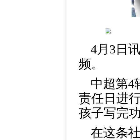
4月3日
频。
中超第4
责任日进
孩子写完
在这条