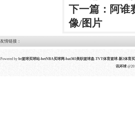
下一篇：
阿谁
像/图片
友情链接：
Powered by
bt篮球买球站-betNBA买球网-bat365美职篮球盘-TVT体育篮球-新2
讯环球
@201