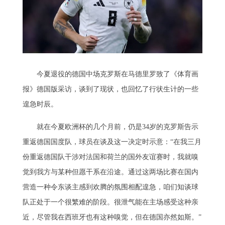
今夏退役的德国中场克罗斯在马德里罗致了《体育画
报》德国版采访，谈到了现状，也回忆了行状生计的一些
遑急时辰。
就在今夏欧洲杯的几个月前，仍是34岁的克罗斯告示
重返德国国度队，球员在谈及这一决定时示意：“在我三月
份重返德国队干涉对法国和荷兰的国外友谊赛时，我就嗅
觉到我方与某种但愿干系在沿途。通过这两场比赛在国内
营造一种令东谈主感到欢腾的氛围相配遑急，咱们知谈球
队正处于一个很繁难的阶段。很泄气能在主场感受这种亲
近，尽管我在西班牙也有这种嗅觉，但在德国亦然如斯。”