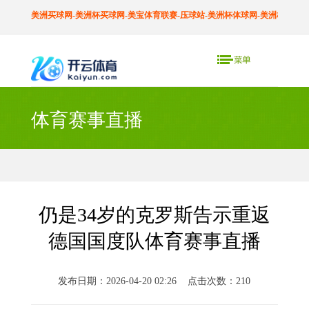
美洲买球网-美洲杯买球网-美宝体育联赛-压球站-美洲杯体球网-美洲杯球盘网
体育赛事直播
仍是34岁的克罗斯告示重返
德国国度队体育赛事直播
发布日期：2026-04-20 02:26 点击次数：210