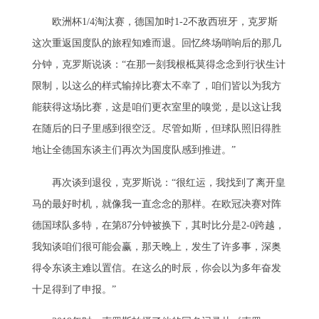
欧洲杯1/4淘汰赛，德国加时1-2不敌西班牙，克罗斯
这次重返国度队的旅程知难而退。回忆终场哨响后的那几
分钟，克罗斯说谈：“在那一刻我根柢莫得念念到行状生计
限制，以这么的样式输掉比赛太不幸了，咱们皆以为我方
能获得这场比赛，这是咱们更衣室里的嗅觉，是以这让我
在随后的日子里感到很空泛。尽管如斯，但球队照旧得胜
地让全德国东谈主们再次为国度队感到推进。”
再次谈到退役，克罗斯说：“很红运，我找到了离开皇
马的最好时机，就像我一直念念的那样。在欧冠决赛对阵
德国球队多特，在第87分钟被换下，其时比分是2-0跨越，
我知谈咱们很可能会赢，那天晚上，发生了许多事，深奥
得令东谈主难以置信。在这么的时辰，你会以为多年奋发
十足得到了申报。”