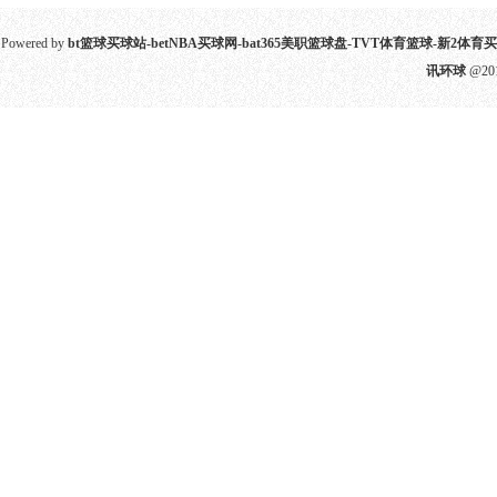
Powered by
bt篮球买球站-betNBA买球网-bat365美职篮球盘-TVT体育篮球-新2
讯环球
@201