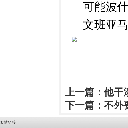
可能波什
文班亚马
上一篇：
他干
下一篇：
不外
友情链接：