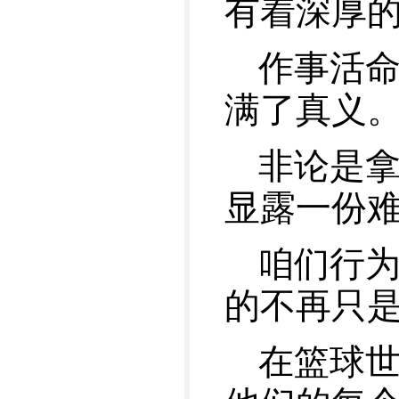
有着深厚
作事活
满了真义
非论是
显露一份
咱们行
的不再只
在篮球