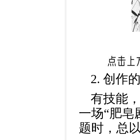
2. 创作
有技能
一场“肥皂
题时，总