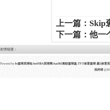
上一篇：
Sk
下一篇：
他一
友情链接：
Powered by
bt篮球买球站-betNBA买球网-bat365美职篮球盘-TVT体育篮球-新2
讯环球
@201