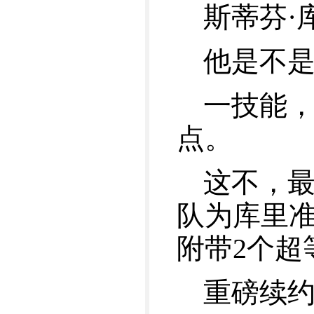
斯蒂芬·
他是不
一技能
点。
这不，
队为库里准
附带2个超
重磅续