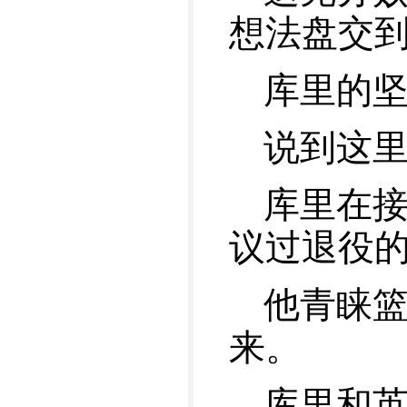
想法盘交
库里的
说到这
库里在
议过退役
他青睐
来。
库里和