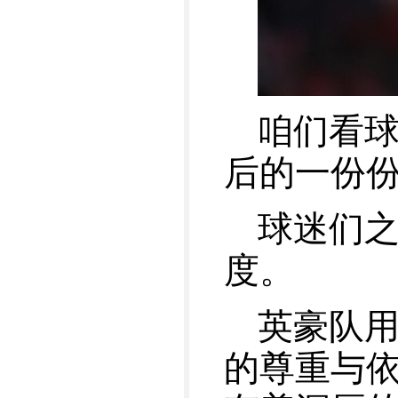
咱们看
后的一份
球迷们
度。
英豪队用
的尊重与