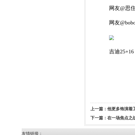
网友@思
网友@bo
吉迪25+
上一篇：
他更多饰演着
下一篇：
在一场焦点之
友情链接：