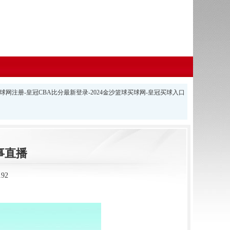
中职篮压球网注册-皇冠CBA比分最新登录-2024金沙篮球买球网-皇冠买球入口
事直播
92