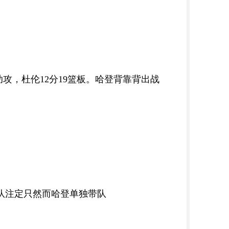
助攻，杜伦12分19篮板。哈登背靠背出战
队注定只然而哈登单独带队