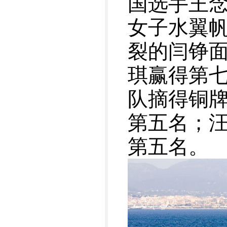
国选手王念
女子水翼
裂的闫铮
琪赢得第七。
队摘得铜
第五名；汪
第五名。