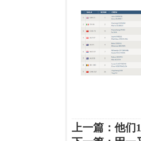
上一篇：
他们1