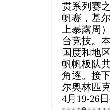
贯系列赛
帆赛，基
上暴露周
台竞技。本
国度和地区
帆帆板队共
角逐。接
尔奥林匹
4月19-