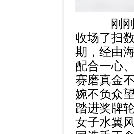
刚刚，
收场了扫
期，经由
配合一心
赛磨真金
婉不负众
踏进奖牌
女子水翼