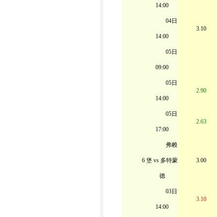
14:00
04日
3.10
14:00
05日
09:00
05日
2.90
14:00
05日
2.63
17:00
弗赖
6
堡 vs 多特蒙
3.00
德
03日
3.10
14:00