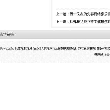
上一篇：
因一又友的先容而结缘乐
下一篇：
杜锋是华师花样学教授体
友情链接：
Powered by
bt篮球买球站-betNBA买球网-bat365美职篮球盘-TVT体育篮球-新2
讯环球
@201