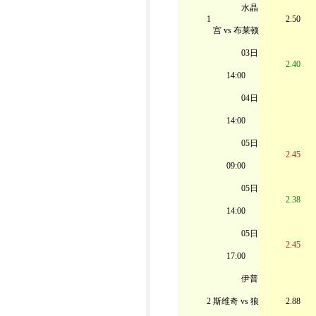
水晶
1
2.50
宫 vs 布莱顿
03日
2.40
14:00
04日
14:00
05日
2.45
09:00
05日
2.38
14:00
05日
2.45
17:00
伊普
2
斯维奇 vs 狼
2.88