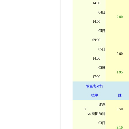
14:00
04日
2.00
14:00
05日
09:00
05日
2.00
14:00
05日
1.95
17:00
输赢彩对阵
德甲
胜
波鸿
5
3.50
vs 斯图加特
03日
3.10