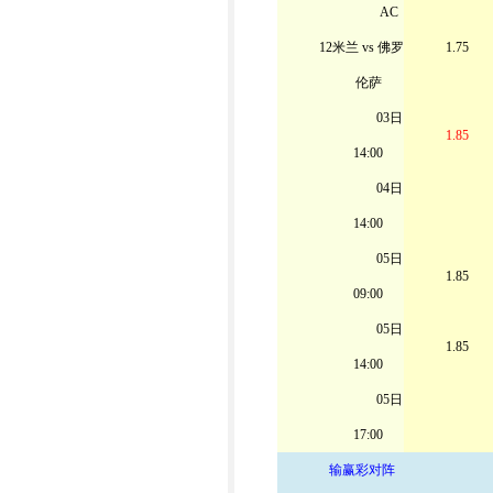
AC
12
米兰 vs 佛罗
1.75
伦萨
03日
1.85
14:00
04日
14:00
05日
1.85
09:00
05日
1.85
14:00
05日
17:00
输赢彩对阵