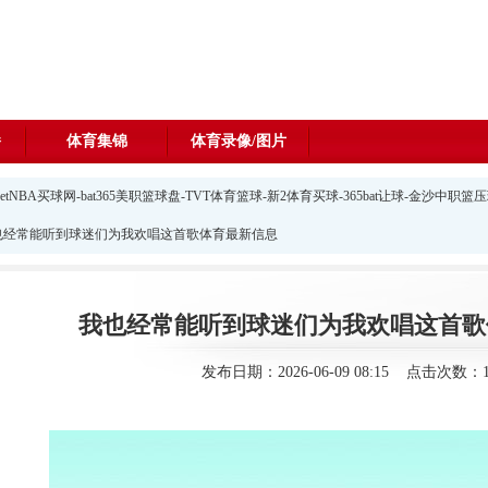
播
体育集锦
体育录像/图片
betNBA买球网-bat365美职篮球盘-TVT体育篮球-新2体育买球-365bat让球-金沙
我也经常能听到球迷们为我欢唱这首歌体育最新信息
我也经常能听到球迷们为我欢唱这首歌
发布日期：2026-06-09 08:15 点击次数：1