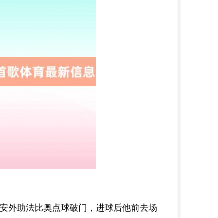
，国安外助法比奥点球破门，进球后他前去场