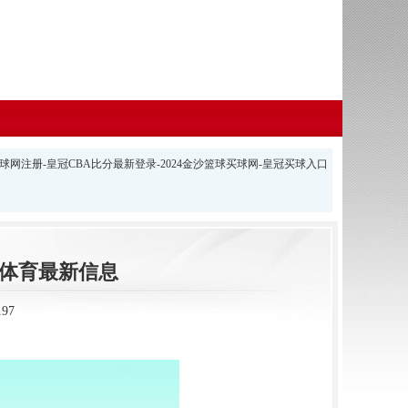
中职篮压球网注册-皇冠CBA比分最新登录-2024金沙篮球买球网-皇冠买球入口
体育最新信息
97