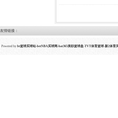
友情链接：
Powered by
bt篮球买球站-betNBA买球网-bat365美职篮球盘-TVT体育篮球-新2